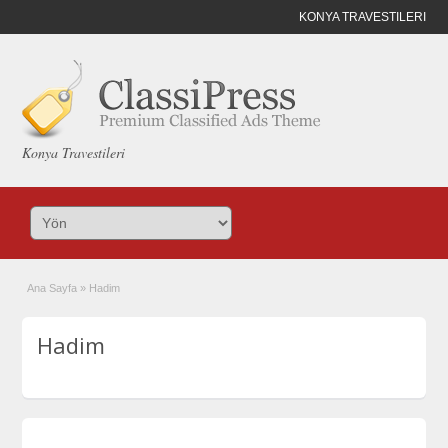
KONYA TRAVESTILERI
Konya Travestileri
Ana Sayfa
»
Hadim
Hadim