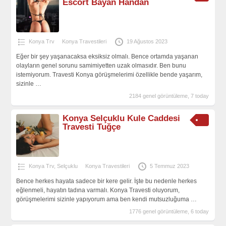
Escort Bayan Handan
Konya Trv
Konya Travestileri
19 Ağustos 2023
Eğer bir şey yaşanacaksa eksiksiz olmalı. Bence ortamda yaşanan
olayların genel sorunu samimiyetten uzak olmasıdır. Ben bunu
istemiyorum. Travesti Konya görüşmelerimi özellikle bende yaşarım,
sizinle
…
2184 genel görüntüleme, 7 today
Konya Selçuklu Kule Caddesi
Travesti Tuğçe
Konya Trv
,
Selçuklu
Konya Travestileri
5 Temmuz 2023
Bence herkes hayata sadece bir kere gelir. İşte bu nedenle herkes
eğlenmeli, hayatın tadına varmalı. Konya Travesti oluyorum,
görüşmelerimi sizinle yapıyorum ama ben kendi mutsuzluğuma
…
1776 genel görüntüleme, 6 today