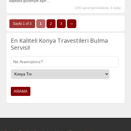
kapkara gözleriyle aşırı
…
2253 genel görüntüleme, 6 today
Sayfa 1 of 3
1
2
3
››
En Kaliteli Konya Travestileri Bulma
Servisi!