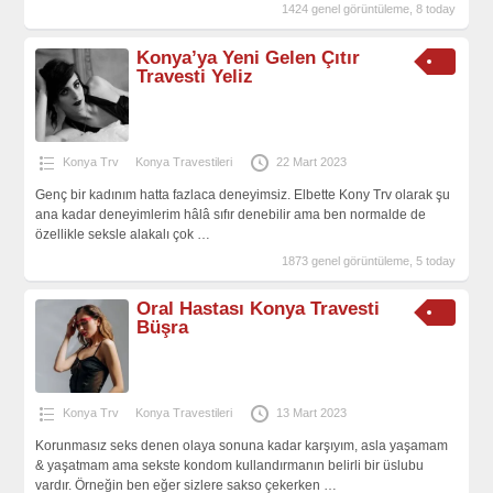
1424 genel görüntüleme, 8 today
Konya’ya Yeni Gelen Çıtır
Travesti Yeliz
Konya Trv
Konya Travestileri
22 Mart 2023
Genç bir kadınım hatta fazlaca deneyimsiz. Elbette Kony Trv olarak şu
ana kadar deneyimlerim hâlâ sıfır denebilir ama ben normalde de
özellikle seksle alakalı çok
…
1873 genel görüntüleme, 5 today
Oral Hastası Konya Travesti
Büşra
Konya Trv
Konya Travestileri
13 Mart 2023
Korunmasız seks denen olaya sonuna kadar karşıyım, asla yaşamam
& yaşatmam ama sekste kondom kullandırmanın belirli bir üslubu
vardır. Örneğin ben eğer sizlere sakso çekerken
…