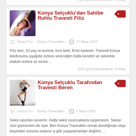
Konya Selçuklu’dan Sahibe
Ruhlu Travesti Filiz
Konya Trv
Konya Travestileri
27 Nisan 2023
Filiz ben, 33 yaş ve kumral, ince belli, fit bir kadınım. Travesti Konya
telefonumu aşağıda sizlere vereceğim hatta kendim ve seksimle
alakalı sizlere az sonra
…
2510 genel görüntüleme, 6 today
Konya Selçuklu Tarafından
Travesti Beren
Konya Trv
Konya Travestileri
3 Nisan 2023
Seksi oyunları severim. Hatta seksi oyuncaklarla yaşamasını. Sekse
özel giyinenleri de öyle. Ben Konya Travestiler olmak dendiğinde olayı
başından sonuna sadece iş gibi yaşayanlardan değilim,
…