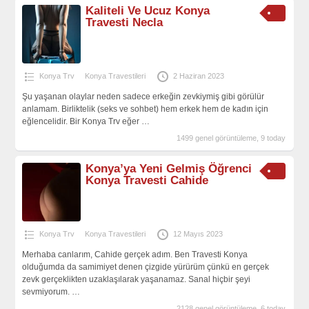
Kaliteli Ve Ucuz Konya
Travesti Necla
Konya Trv
Konya Travestileri
2 Haziran 2023
Şu yaşanan olaylar neden sadece erkeğin zevkiymiş gibi görülür
anlamam. Birliktelik (seks ve sohbet) hem erkek hem de kadın için
eğlencelidir. Bir Konya Trv eğer
…
1499 genel görüntüleme, 9 today
Konya’ya Yeni Gelmiş Öğrenci
Konya Travesti Cahide
Konya Trv
Konya Travestileri
12 Mayıs 2023
Merhaba canlarım, Cahide gerçek adım. Ben Travesti Konya
olduğumda da samimiyet denen çizgide yürürüm çünkü en gerçek
zevk gerçeklikten uzaklaşılarak yaşanamaz. Sanal hiçbir şeyi
sevmiyorum.
…
2128 genel görüntüleme, 6 today