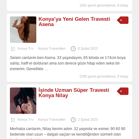
1591 genel görüntüleme, 8 today
Konya’ya Yeni Gelen Travesti
Asena
Konya Trv
Konya Travestileri
8 Şubat 2023
Selam canlarım ben Asena. 33 yaşındayım, 65 kiloda ve 174cm boya
sahip, hafif el dolduran ama son derece göze hitap eden seksi bir
esmerim. Genellikle
…
2299 genel görüntüleme, 8 today
İşinde Uzman Süper Travesti
Konya Nilay
Konya Trv
Konya Travestileri
2 Şubat 2023
Merhaba canlarım, Nilay benim adım. 32 yaşında ve esmer, 90 60 90
bedende olan uzun – dalgalı saçları ve kendiliğinden sürmeli olan