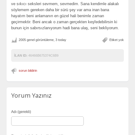
ve sıkıcı seksleri sevmem, sevmedim. Sana kendimle alakalı
söylemem gereken daha bir sürü şey var ama inan bana
hayatım beni anlamanın en güzel hali benimle zaman
geçirmektir. Beni ancak o zaman gerçekten keşfedebilirsin ki
bunun için sabırsızlanıyorum hadi bana ulaş, seni bekliyorum.
2005 genel görüntüleme, 3 today
Etiket yok
İLAN ID:
46466B675374C6B9
sorun bildirin
Yorum Yazınız
Adı (gerekli)