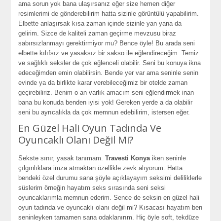
ama sorun yok bana ulaşırsanız eğer size hemen diğer
resimlerimi de gönderebilirim hatta sizinle görüntülü yapabilirim.
Elbette anlaşırsak kısa zaman içinde sizinle yan yana da
gelirim. Sizce de kaliteli zaman geçirme mevzusu biraz
sabırsızlanmayı gerektirmiyor mu? Bence öyle! Bu arada seni
elbette kılıfsız ve yasaksız bir sakso ile eğlendireceğim. Temiz
ve sağlıklı seksler de çok eğlenceli olabilir. Seni bu konuya ikna
edeceğimden emin olabilirsin. Bende yer var ama seninle senin
evinde ya da birlikte karar verebileceğimiz bir otelde zaman
geçirebiliriz. Benim o an varlık amacım seni eğlendirmek inan
bana bu konuda benden iyisi yok! Gereken yerde a da olabilir
seni bu ayrıcalıkla da çok memnun edebilirim, istersen eğer.
En Güzel Hali Oyun Tadında Ve
Oyuncaklı Olanı Değil Mi?
Sekste sınır, yasak tanımam.
Travesti Konya
iken seninle
çılgınlıklara imza atmaktan özellikle zevk alıyorum. Hatta
bendeki özel durumu sana şöyle açıklayayım seksimi deliliklerle
süslerim örneğin hayatım seks sırasında seni seksi
oyuncaklarımla memnun ederim. Sence de seksin en güzel hali
oyun tadında ve oyuncaklı olanı değil mi? Kısacası hayatım ben
seninleyken tamamen sana odaklanırım. Hiç öyle soft, tekdüze