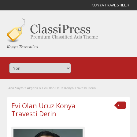
KONYA TRAVESTILERI
Konya Travestileri
Ana Sayfa
»
Akşehir
»
Evi Olan Ucuz Konya Travesti Derin
Evi Olan Ucuz Konya
Travesti Derin