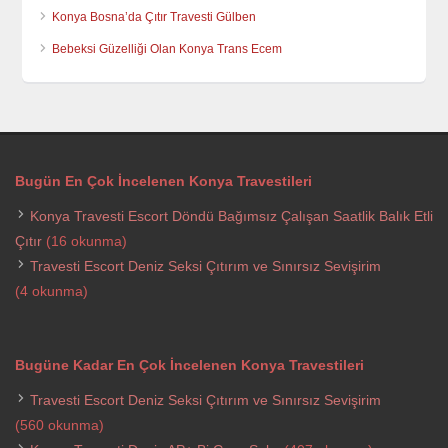
Konya Bosna’da Çıtır Travesti Gülben
Bebeksi Güzelliği Olan Konya Trans Ecem
Bugün En Çok İncelenen Konya Travestileri
Konya Travesti Escort Döndü Bağımsız Çalışan Saatlik Balık Etli
Çıtır
(16 okunma)
Travesti Escort Deniz Seksi Çıtırım ve Sınırsız Sevişirim
(4 okunma)
Bugüne Kadar En Çok İncelenen Konya Travestileri
Travesti Escort Deniz Seksi Çıtırım ve Sınırsız Sevişirim
(560 okunma)