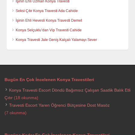
İşinin Ehli Uzman Konya Travesti
Seksi Çıtır Konya Travesti Ada Cahide
İşinin Ehli Hevesli Konya Travesti Demet
Konya Selçuklu’dan Vip Travesti Cahide
Konya Travesti Jale Geniş Kalçalı Yalamayı Sever
Bugün En Çok İncelenen Konya Travestileri
Konya Travesti Escort Döndü Bağımsız Çalışan Saatlik Balık Etli
Çıtır
(18 okunma)
Travesti Escort Yaren Öğrenci Bütçesine Dost Masöz
(7 okunma)
Bugüne Kadar En Çok İncelenen Konya Travestileri