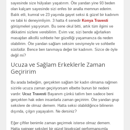
sayesinde size hülyaları yaşatırım. Öte yandan yine 93 beden
olan kalçam sayesinde sizi enfes bir analla memnun ederim.
Balık etli, kumral ve 23 yaşında gayet seksi & güzel bir kadınım
ve tabii ki deneyimliyim. 3 hatta 4 senedir
Konya Travesti
görüşmeleri yaşıyorum. Bu sene okul bitti, artık tüm ilgimi ve
dikkatimi sizlere verebilirim. Evim var, sizi bende ağırlarken
masajdan alkollü sohbete her güzelliği yaşamanıza da neden
olabilirim. Öte yandan sağlam seksim sevişmeyle ve sohbetle
süslüdür. Bence ben tanımaya değer bir kadınım. Sizce de öyle
değil mi?
Ucuza ve Sağlam Erkeklerle Zaman
Geçiririm
Bu arada bebeğim, gerçekten sağlam bir kadın olmama rağmen
sizinle ucuza zaman geçiriyorsam elbette bunun bir nedeni
vardır.
Ucuz Travesti
Bayanım çünkü tatlım ben sadece beni
gerçekten hak eden insanlarla zaman geçiririm. Öte yandan grup
sekslere de olmaz demem. Hatta seksi olabildiğince bilinenin
dışında, çılgın yaşayalım. Ne dersiniz?
Eğer çiftler benimle zaman geçirmek isterse olmaz demem.
Hatta swinger seksleri bir güzel biseksüel performansımla