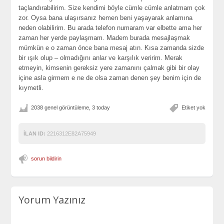
taçlandırabilirim. Size kendimi böyle cümle cümle anlatmam çok
zor. Oysa bana ulaşırsanız hemen beni yaşayarak anlamına
neden olabilirim. Bu arada telefon numaram var elbette ama her
zaman her yerde paylaşmam. Madem burada mesajlaşmak
mümkün e o zaman önce bana mesaj atın. Kısa zamanda sizde
bir ışık olup – olmadığını anlar ve karşılık veririm. Merak
etmeyin, kimsenin gereksiz yere zamanını çalmak gibi bir olay
içine asla girmem e ne de olsa zaman denen şey benim için de
kıymetli.
2038 genel görüntüleme, 3 today
Etiket yok
İLAN ID:
2216312E82A75949
sorun bildirin
Yorum Yazınız