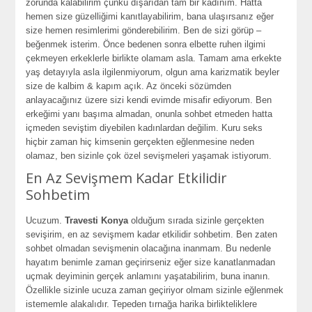
zorunda kalabilirim çünkü dışarıdan tam bir kadınım. Hatta
hemen size güzelliğimi kanıtlayabilirim, bana ulaşırsanız eğer
size hemen resimlerimi gönderebilirim. Ben de sizi görüp –
beğenmek isterim. Önce bedenen sonra elbette ruhen ilgimi
çekmeyen erkeklerle birlikte olamam asla. Tamam ama erkekte
yaş detayıyla asla ilgilenmiyorum, olgun ama karizmatik beyler
size de kalbim & kapım açık. Az önceki sözümden
anlayacağınız üzere sizi kendi evimde misafir ediyorum. Ben
erkeğimi yanı başıma almadan, onunla sohbet etmeden hatta
içmeden seviştim diyebilen kadınlardan değilim. Kuru seks
hiçbir zaman hiç kimsenin gerçekten eğlenmesine neden
olamaz, ben sizinle çok özel sevişmeleri yaşamak istiyorum.
En Az Sevişmem Kadar Etkilidir
Sohbetim
Ucuzum.
Travesti Konya
olduğum sırada sizinle gerçekten
sevişirim, en az sevişmem kadar etkilidir sohbetim. Ben zaten
sohbet olmadan sevişmenin olacağına inanmam. Bu nedenle
hayatım benimle zaman geçirirseniz eğer size kanatlanmadan
uçmak deyiminin gerçek anlamını yaşatabilirim, buna inanın.
Özellikle sizinle ucuza zaman geçiriyor olmam sizinle eğlenmek
istememle alakalıdır. Tepeden tırnağa harika birlikteliklere