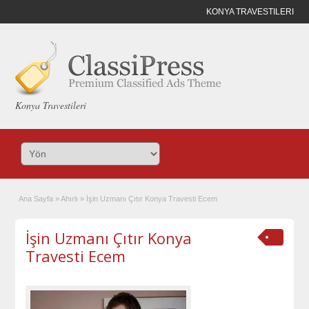
KONYA TRAVESTILERI
Konya Travestileri
Ana Sayfa
»
Ahırlı
»
İşin Uzmanı Çıtır Konya Travesti Ecem
İşin Uzmanı Çıtır Konya
Travesti Ecem