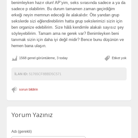
benimleyken hazır olun! AP’yim, seks sırasında sadece a ya da
sadece p olabilirim. Bu durum tamamen zaman geçirdiğim
erkeği neyin memnun edeceği ile alakalıdır. Öte yandan grup
sekslerde sizi eğlendirebilirim hatta grup sekslerimizi sizin için
ben organize edebilirim. Size hâlâ kendimle alakalı sayısız şey
söyleyebilirim. Tamam ama ne gerek var? Benimleyken beni
tanımak sizin için daha iyi değil midir? Bence bunu düşünün ve
hemen bana ulaşın.
1568 genel görüntüleme, 3 today
Etiket yok
İLAN ID:
51765CF8BBD5C571
sorun bildirin
Yorum Yazınız
Adı (gerekli)