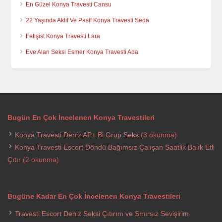
En Güzel Konya Travesti Cansu
22 Yaşında Aktif Ve Pasif Konya Travesti Seda
Fetişist Konya Travesti Lara
Eve Alan Seksi Esmer Konya Travesti Ada
Bugün En Çok İncelenen Konya Travestileri
Konya Travesti Deniz AP+ Bi Grup Seks
(3 okunma)
Konya Travesti Escort Döndü Bağımsız Çalışan Saatlik Balık Etli
Çıtır
(2 okunma)
Bugüne Kadar En Çok İncelenen Konya Travestileri
Travesti Escort Deniz Seksi Çıtırım ve Sınırsız Sevişirim