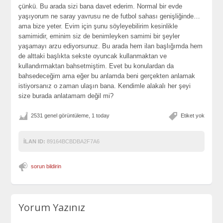
çünkü. Bu arada sizi bana davet ederim. Normal bir evde
yaşıyorum ne saray yavrusu ne de futbol sahası genişliğinde…
ama bize yeter. Evim için şunu söyleyebilirim kesinlikle
samimidir, eminim siz de benimleyken samimi bir şeyler
yaşamayı arzu ediyorsunuz. Bu arada hem ilan başlığımda hem
de alttaki başlıkta sekste oyuncak kullanmaktan ve
kullandırmaktan bahsetmiştim. Evet bu konulardan da
bahsedeceğim ama eğer bu anlamda beni gerçekten anlamak
istiyorsanız o zaman ulaşın bana. Kendimle alakalı her şeyi
size burada anlatamam değil mi?
2531 genel görüntüleme, 1 today
Etiket yok
İLAN ID:
89164BCBDBA2F7A6
sorun bildirin
Yorum Yazınız