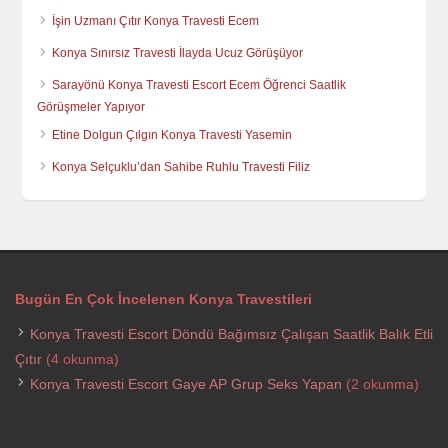
İşin Uzmanı Çıtır Konya Travesti Ecem
Konya Sınırsız Travesti İlayda Ucuz Görüşüyor
Sarayönü Konya Travesti Escort Ecem Öğrenci Saatlik
Görüşmeler Yapıyor
Etine Dolgun Çılgın Konya Travesti Yasemin
Konya Selçuklu’dan Sahibe Ruhlu Travesti Filiz
Bugün En Çok İncelenen Konya Travestileri
Konya Travesti Escort Döndü Bağımsız Çalışan Saatlik Balık Etli
Çıtır
(4 okunma)
Konya Travesti Escort Gaye AP Grup Seks Yapan
(2 okunma)