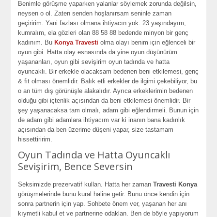
Benimle görüşme yaparken yalanlar söylemek zorunda değilsin,
neysen o ol. Zaten senden hoşlanırsam seninle zaman
geçiririm. Yani fazlası olmana ihtiyacın yok. 23 yaşındayım,
kumralım, ela gözleri olan 88 58 88 bedende minyon bir genç
kadınım. Bu
Konya Travesti
olma olayı benim için eğlenceli bir
oyun gibi. Hatta olay esnasında da yine oyun düşünürüm
yaşananları, oyun gibi sevişirim oyun tadında ve hatta
oyuncaklı. Bir erkekle olacaksam bedenen beni etkilemesi, genç
& fit olması önemlidir. Balık etli erkekler de ilgimi çekebiliyor, bu
o an tüm dış görünüşle alakalıdır. Ayrıca erkeklerimin bedenen
olduğu gibi içtenlik açısından da beni etkilemesi önemlidir. Bir
şey yaşanacaksa tam olmalı, adam gibi eğlendirmeli. Bunun için
de adam gibi adamlara ihtiyacım var ki inanın bana kadınlık
açısından da ben üzerime düşeni yapar, size tastamam
hissettiririm.
Oyun Tadında ve Hatta Oyuncaklı
Sevişirim, Bence Seversin
Seksimizde prezervatif kullan. Hatta her zaman
Travesti Konya
görüşmelerinde bunu kural haline getir. Bunu önce kendin için
sonra partnerin için yap. Sohbete önem ver, yaşanan her anı
kıymetli kabul et ve partnerine odaklan. Ben de böyle yapıyorum