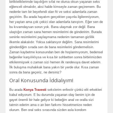
birlikteliklerimde taşıdığım sıfat ne olursa olsun yaşanan seks
eğlenceli olmalıdır, aksi halde kimseyle zaman geçiremem. Bu
nedenle tam bir beyefendi olan fit ve seksi adamlarla zaman
geçiririm. Bu arada hayatım gerçekten yaşınla ilgilenmiyorum,
her yaştan ama çok çekici olan adamlarla tanıştım. Eğer sen de
bu kıvamdaysan sorun yok. Bana ulaşmak zor değil. Bana
ulaştığın zaman sana hemen resimlerimi de gönderirim. Burada
seninle resimlerimi paylaşmama nedenim tamamen gizlilik
ilkemle alakalıdır. Yoksa saklanıyor değilim. Sana resimlerimi
gönderdiğim sırada sen de bana resimlerini göndermelisin.
Zaman kaybetme konusundan ben de hoşlanmıyorum, bedensel
beğeniler karşılıklıysa ve kısa bir sohbetten sonra birbirimizden
etkilenmişsek o zaman sizi hemen ilk randevuya davet ederim.
İlk buluşma muhakkak bana yakın bir yerde olur. Kısa zaman
sonra da bana geçeriz, ne dersiniz?
Oral Konusunda İddialıyım!
Bu arada
Konya Travesti
sekslerim enfestir çünkü elit erkekleri
kabul ediyorum. E bu durumda yaşanan olay benim için de
gayet önemli bir hale geliyor ki bebeğim anal ve oralla sizi
tatmin ederim ama o an ben farkımı hissetmenize neden
olurum. Ben oral seks sırasında sizden asla kondom