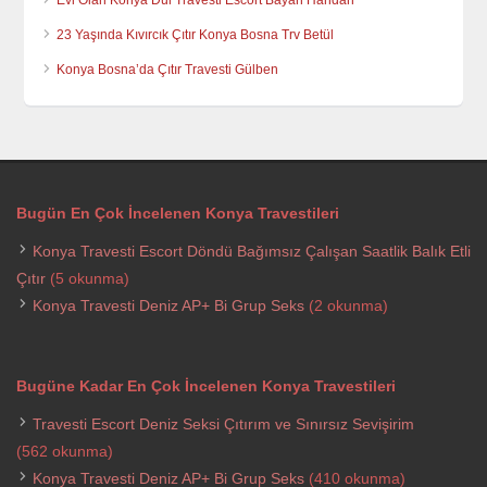
Evi Olan Konya Dul Travesti Escort Bayan Handan
23 Yaşında Kıvırcık Çıtır Konya Bosna Trv Betül
Konya Bosna’da Çıtır Travesti Gülben
Bugün En Çok İncelenen Konya Travestileri
Konya Travesti Escort Döndü Bağımsız Çalışan Saatlik Balık Etli
Çıtır
(5 okunma)
Konya Travesti Deniz AP+ Bi Grup Seks
(2 okunma)
Bugüne Kadar En Çok İncelenen Konya Travestileri
Travesti Escort Deniz Seksi Çıtırım ve Sınırsız Sevişirim
(562 okunma)
Konya Travesti Deniz AP+ Bi Grup Seks
(410 okunma)