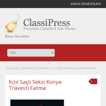
KONYA TRAVESTILERI
Konya Travestileri
Ana Sayfa
»
Konya Merkez Travesti
»
Kızıl Saçlı Seksi Konya Travesti Fatma
Kızıl Saçlı Seksi Konya
Travesti Fatma