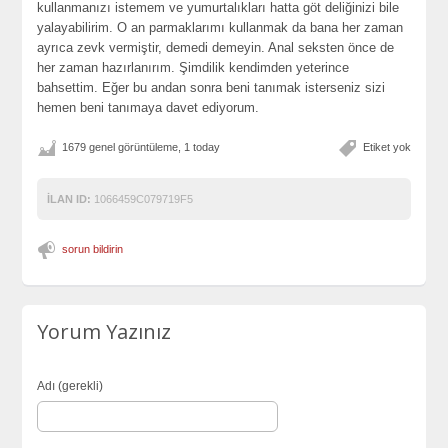
kullanmanızı istemem ve yumurtalıkları hatta göt deliğinizi bile
yalayabilirim. O an parmaklarımı kullanmak da bana her zaman
ayrıca zevk vermiştir, demedi demeyin. Anal seksten önce de
her zaman hazırlanırım. Şimdilik kendimden yeterince
bahsettim. Eğer bu andan sonra beni tanımak isterseniz sizi
hemen beni tanımaya davet ediyorum.
1679 genel görüntüleme, 1 today
Etiket yok
İLAN ID:
1066459C079719F5
sorun bildirin
Yorum Yazınız
Adı (gerekli)