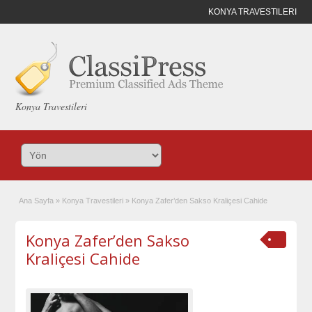
KONYA TRAVESTILERI
Konya Travestileri
Ana Sayfa
»
Konya Travestileri
»
Konya Zafer’den Sakso Kraliçesi Cahide
Konya Zafer’den Sakso
Kraliçesi Cahide