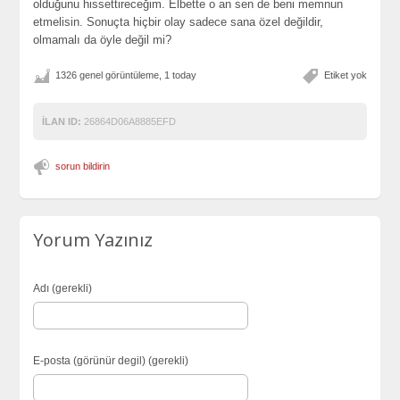
olduğunu hissettireceğim. Elbette o an sen de beni memnun
etmelisin. Sonuçta hiçbir olay sadece sana özel değildir,
olmamalı da öyle değil mi?
1326 genel görüntüleme, 1 today
Etiket yok
İLAN ID:
26864D06A8885EFD
sorun bildirin
Yorum Yazınız
Adı (gerekli)
E-posta (görünür degil) (gerekli)