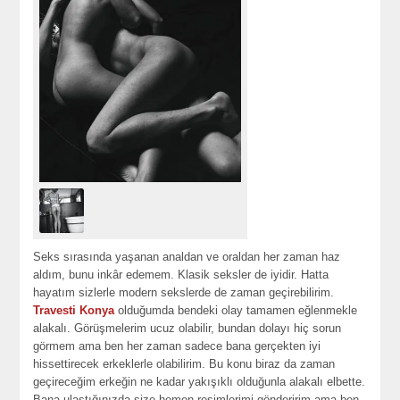
Seks sırasında yaşanan analdan ve oraldan her zaman haz
aldım, bunu inkâr edemem. Klasik seksler de iyidir. Hatta
hayatım sizlerle modern sekslerde de zaman geçirebilirim.
Travesti Konya
olduğumda bendeki olay tamamen eğlenmekle
alakalı. Görüşmelerim ucuz olabilir, bundan dolayı hiç sorun
görmem ama ben her zaman sadece bana gerçekten iyi
hissettirecek erkeklerle olabilirim. Bu konu biraz da zaman
geçireceğim erkeğin ne kadar yakışıklı olduğunla alakalı elbette.
Bana ulaştığınızda size hemen resimlerimi gönderirim ama ben