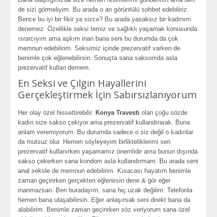
de sizi görmeliyim. Bu arada o an görüntülü sohbet edebiliriz.
Bence bu iyi bir fikir ya sizce? Bu arada yasaksız bir kadınım
denemez. Özellikle seksi temiz ve sağlıklı yaşamak konusunda
ısrarcıyım ama aşkım inan bana seni bu durumda da çok
memnun edebilirim. Seksimiz içinde prezervatif varken de
benimle çok eğlenebilirsin. Sonuçta sana saksomda asla
prezervatif kullan demem.
En Seksi ve Çılgın Hayallerini
Gerçekleştirmek İçin Sabırsızlanıyorum
Her olay özel hissettirebilir.
Konya Travesti
olan çoğu sözde
kadın size sakso çekiyor ama prezervatif kullandırarak. Buna
anlam veremiyorum. Bu durumda sadece o siz değil o kadınlar
da mutsuz olur. Hemen söyleyeyim birlikteliklerimi sen
prezervatif kullanırken yaşamamız önemlidir ama bunun dışında
sakso çekerken sana kondom asla kullandırmam. Bu arada seni
anal seksle de memnun edebilirim. Kısacası hayatım benimle
zaman geçirirken gerçekten eğlenirsin dene & gör eğer
inanmazsan. Ben buradayım, sana hiç uzak değilim. Telefonla
hemen bana ulaşabilirsin. Eğer anlaşırsak seni direkt bana da
alabilirim. Benimle zaman geçirirken söz veriyorum sana özel